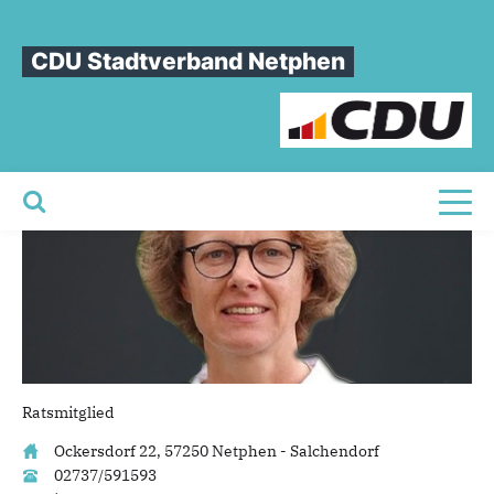
Sie sind hier
»
Alexandra Wunderlich
CDU Stadtverband Netphen
Alexandra
Wunderlich
Toggl
Ratsmitglied
Ockersdorf 22, 57250 Netphen - Salchendorf
02737/591593