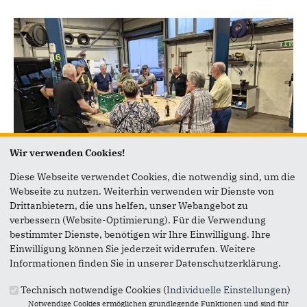
Wir verwenden Cookies!
Diese Webseite verwendet Cookies, die notwendig sind, um die
01.08.2026
Webseite zu nutzen. Weiterhin verwenden wir Dienste von
Der legendäre Netphener Autoshop
Drittanbietern, die uns helfen, unser Webangebot zu
hat eine Zukunft
verbessern (Website-Optimierung). Für die Verwendung
bestimmter Dienste, benötigen wir Ihre Einwilligung. Ihre
Der legendäre Netphener Autoshop des
Einwilligung können Sie jederzeit widerrufen. Weitere
verstorbenen Peter Nies hat eine Zukunft. Diesen
Informationen finden Sie in unserer Datenschutzerklärung.
Eindruck vermittelte der neue Geschäftsführer
Hartmut Becker...
Technisch notwendige Cookies (
Individuelle Einstellungen
)
Notwendige Cookies ermöglichen grundlegende Funktionen und sind für