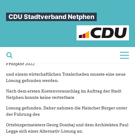
Sie sind hier
»
Neubau Andachtsplatz in Hainchen schreitet voran
CDU Stadtverband Netphen
Neubau
Andachtsplatz
in
Hainchen
schreitet
voran
02.06.2026
Nach der Sperrung der Friedhofshalle in Hainchen im
Toggl
Frühjahr 2022
und einem wirtschaftlichen Totalschaden musste eine neue
Lösung gefunden werden.
Nach dem ersten Kostenvoranschlag im Auftrag der Stadt
Netphen konnte keine vertretbare
Lösung gefunden. Daher nahmen die Haincher Bürger unter
der Führung des
Ortsbürgermeisters Georg Dombaj und dem Architekten Paul
Legge sich einer Alternativ-Lösung an.